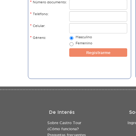
*
Número documento:
*
Teléfono:
*
Celular:
Masculino
*
Género:
Femenino
Registrarme
De Interés
So
Sobre Castro Tour
Ingr
¿Cómo funciona?
Preguntas frecuentes