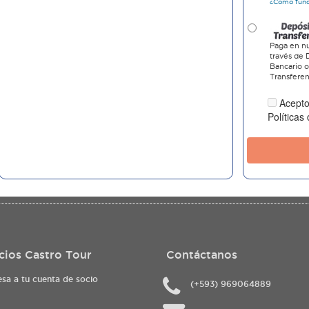
¿Cómo fun
Paga en nu
través de 
Bancario 
Transferen
Acepto
Políticas
cios Castro Tour
Contáctanos
esa a tu cuenta de socio
(+593) 969064889