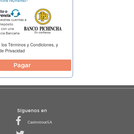
ctiona Paymentez?
estras cuentas a
Depósito
o con una
cia Bancaria
 los
Términos y Condiciones
, y
 de Privacidad
Pagar
Síguenos en
CastrotourSA