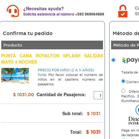
C
¿Necesitas ayuda?
SS
Solicita asistencia al número
+593 969064889
Confirma tu pedido
Método d
Producto
Método de 
PUNTA CANA ROYALTON SPLASH SALIDAS
MAYO 4 NOCHES
PRECIO POR NIÑO (2 A 11 AÑOS)
Tarjeta de
Nota:
Por favor colocar el número de
niños en el casillero número de
Corrien
pasajeros.
Diferi
Cantidad de Pasajeros:
$ 1031.00
Pacifico,
Rumiñahu
Sub total:
$ 1031
Paga en li
Total:
$ 1031
las tarjet