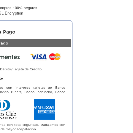
ompras 100% seguras
L Encryption
e Pago
Pago
 Débito/Tarjeta de Crédito
te
do con intereses tarjetas de Banco
 Banco Diners, Banco Pichincha, Banco
i
nea con total seguridad, trabajamos con
as de mayor acepatación.