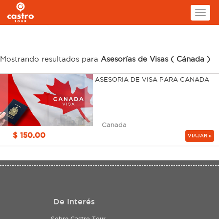
Toggl
naviga
Mostrando resultados para
Asesorías de Visas ( Cánada )
ASESORIA DE VISA PARA CANADA
Canada
$ 150.00
VIAJAR »
De Interés
Sobre Castro Tour